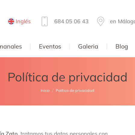
Inglés
684 05 06 43
en Málag
manales
Eventos
Galeria
Blog
Política de privacidad
Estás aquí:
Inicio
Política de privacidad
ía Zato
, tratamos tus datos personales con