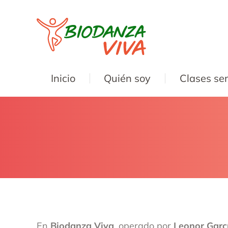
Inicio
Quién soy
Clases se
En
Biodanza Viva
, operado por
Leonor Garc