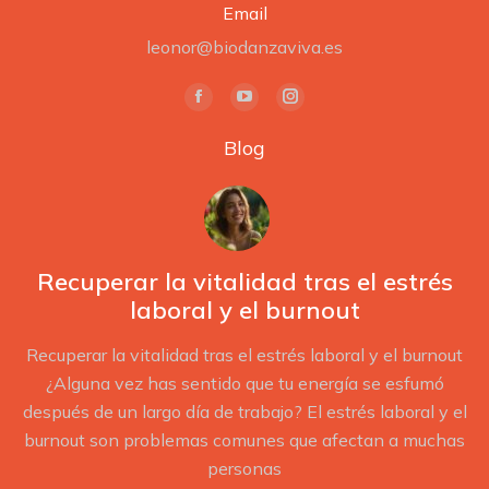
Email
leonor@biodanzaviva.es
Encuéntranos en:
La
La
La
página
página
página
Blog
Facebook
YouTube
Instagram
se
se
se
abre
abre
abre
en
en
en
una
una
una
Recuperar la vitalidad tras el estrés
ventana
ventana
ventana
laboral y el burnout
nueva
nueva
nueva
Recuperar la vitalidad tras el estrés laboral y el burnout
¿Alguna vez has sentido que tu energía se esfumó
después de un largo día de trabajo? El estrés laboral y el
burnout son problemas comunes que afectan a muchas
personas