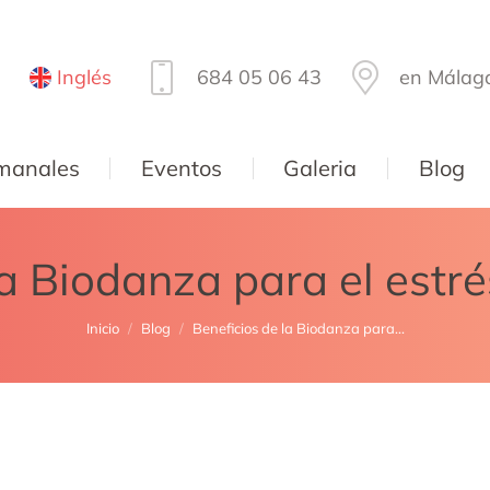
Inglés
684 05 06 43
en Málag
manales
Eventos
Galeria
Blog
la Biodanza para el estré
Estás aquí:
Inicio
Blog
Beneficios de la Biodanza para...